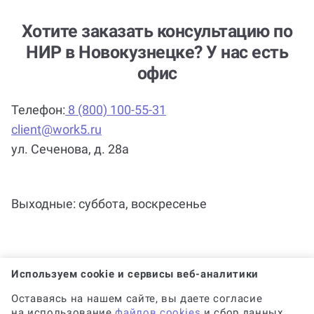
Можно ли вернуть деньги?
Хотите заказать консультацию по
НИР в Новокузнецке? У нас есть
офис
Помощь с услугой НИР (научно-
исследовательская работа) нужна
Телефон:
8 (800) 100-55-31
срочно (консультация по НИР)?
client@work5.ru
ул. Сеченова, д. 28а
Почему выгодно заказать
консультацию по НИР на Work5?
Выходные: суббота, воскресенье
Когда и как нужно оплачивать
заказ?
Используем cookie и сервисы веб-аналитики
Оставаясь на нашем сайте, вы даете согласие
на использование
файлов cookies
и сбор данных