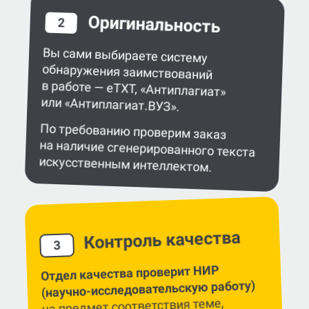
Оригинальность
2
Вы сами выбираете систему
обнаружения заимствований
в работе — eTXT, «Антиплагиат»
или «Антиплагиат.ВУЗ».
По требованию проверим заказ
на наличие сгенерированного текста
искусственным интеллектом.
Контроль качества
3
Отдел качества проверит НИР
(научно-исследовательскую работу)
на предмет соответствия теме,