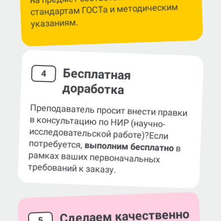
стандартам ГОСТа и методическим
указаниям.
Бесплатная
4
доработка
Преподаватель просит внести правки
в консультацию по НИР (научно-
исследовательской работе)?
Если
потребуется,
выполним бесплатно
в
рамках ваших первоначальных
требований к заказу.
Сделаем качественно
5