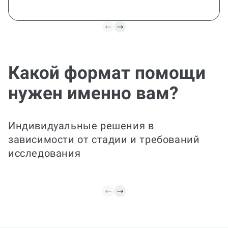
Какой формат помощи
Все задачи в одном
пакете
нужен именно вам?
Подготовим полноценный НИР в
структурированном виде: от
Индивидуальные решения в
формулировки темы и целей до
литературного обзора, разработки
зависимости от стадии и требований
методики, сбора и анализа данных,
исследования
обсуждения результатов и вывода.