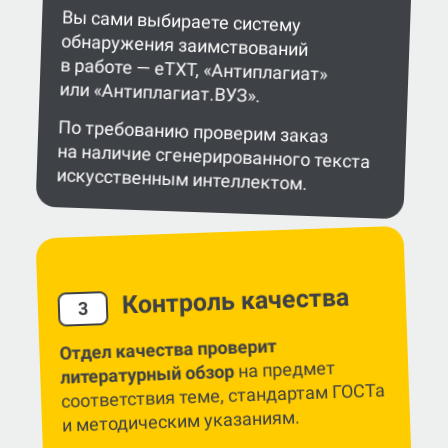
Вы сами выбираете систему
обнаружения заимствований
в работе — eTXT, «Антиплагиат»
или «Антиплагиат.ВУЗ».
По требованию проверим заказ
на наличие сгенерированного текста
искусственным интеллектом.
Контроль качества
3
Отдел качества проверит
на предмет
литературный обзор
соответствия теме, стандартам ГОСТа
и методическим указаниям.