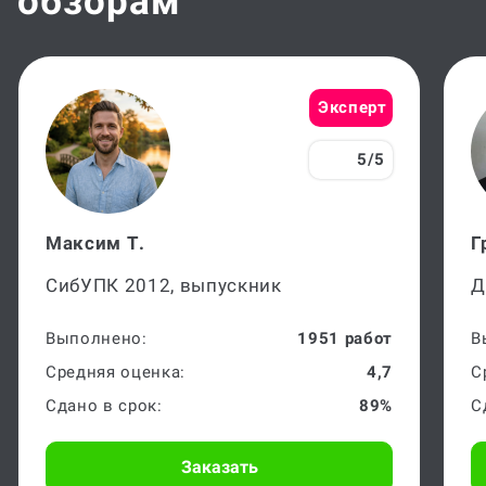
обзорам
Эксперт
5/5
Максим Т.
Г
СибУПК 2012, выпускник
Д
Выполнено:
1951 работ
В
Средняя оценка:
4,7
С
Сдано в срок:
89%
С
Заказать